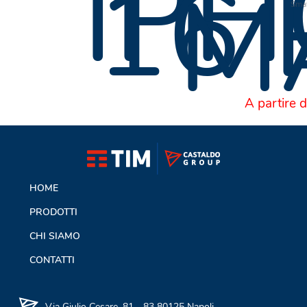
IP
16
M
Sma
A partire 
HOME
PRODOTTI
CHI SIAMO
CONTATTI
Via Giulio Cesare, 81 - 83 80125 Napoli