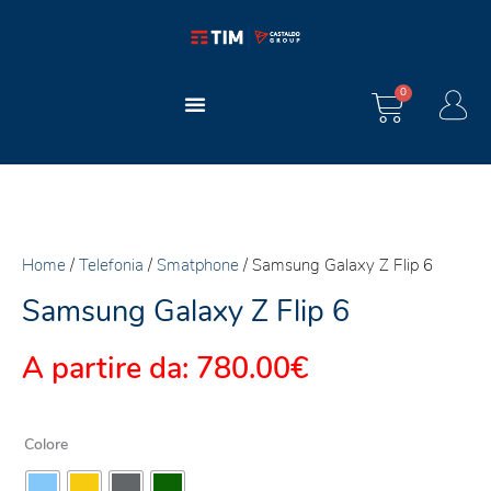
Vai
al
contenuto
Carrello
0
Home
/
Telefonia
/
Smatphone
/ Samsung Galaxy Z Flip 6
Samsung Galaxy Z Flip 6
A partire da:
780.00
€
Samsung
Galaxy
Colore
Z
Flip